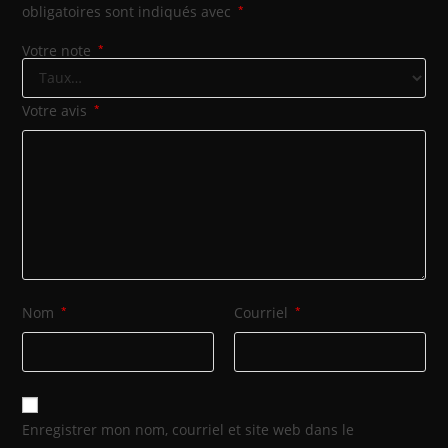
obligatoires sont indiqués avec
*
Votre note
*
Votre avis
*
Nom
*
Courriel
*
Enregistrer mon nom, courriel et site web dans le