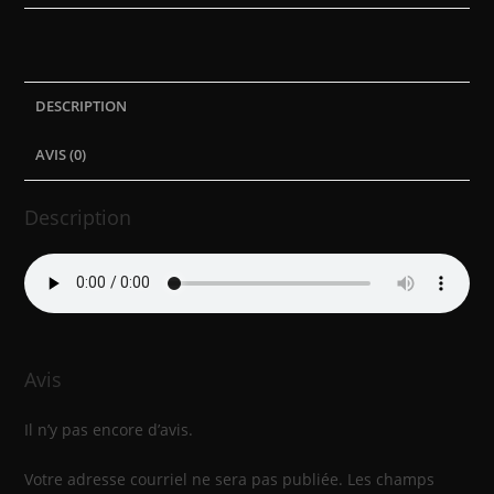
Tania
Martin
DESCRIPTION
AVIS (0)
Description
Avis
Il n’y pas encore d’avis.
Votre adresse courriel ne sera pas publiée.
Les champs